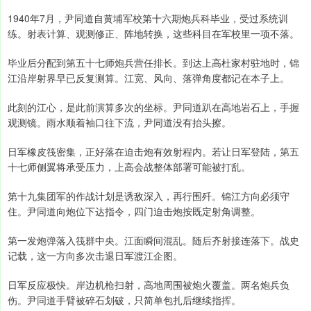
1940年7月，尹同道自黄埔军校第十六期炮兵科毕业，受过系统训
练。射表计算、观测修正、阵地转换，这些科目在军校里一项不落。
毕业后分配到第五十七师炮兵营任排长。到达上高杜家村驻地时，锦
江沿岸射界早已反复测算。江宽、风向、落弹角度都记在本子上。
此刻的江心，是此前演算多次的坐标。尹同道趴在高地岩石上，手握
观测镜。雨水顺着袖口往下流，尹同道没有抬头擦。
日军橡皮筏密集，正好落在迫击炮有效射程内。若让日军登陆，第五
十七师侧翼将承受压力，上高会战整体部署可能被打乱。
第十九集团军的作战计划是诱敌深入，再行围歼。锦江方向必须守
住。尹同道向炮位下达指令，四门迫击炮按既定射角调整。
第一发炮弹落入筏群中央。江面瞬间混乱。随后齐射接连落下。战史
记载，这一方向多次击退日军渡江企图。
日军反应极快。岸边机枪扫射，高地周围被炮火覆盖。两名炮兵负
伤。尹同道手臂被碎石划破，只简单包扎后继续指挥。