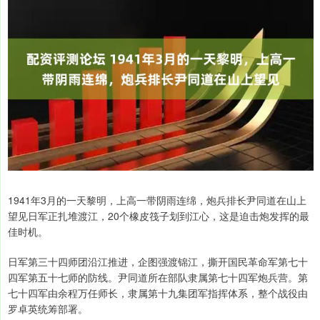
1941年3月的一天黎明，上高一带阴雨连绵，炮兵排长尹同道在山上
望见日军正扎堆渡江，20个橡皮筏子划到江心，这是迫击炮发挥的最
佳时机。
日军第三十四师团沿江推进，企图强渡锦江，撕开国民革命军第七十
四军第五十七师的防线。尹同道所在部队隶属第七十四军炮兵营。第
七十四军由余程万任师长，隶属第十九集团军指挥体系，整个战役由
罗卓英统筹部署。