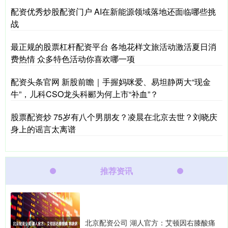
配资优秀炒股配资门户 AI在新能源领域落地还面临哪些挑
战
最正规的股票杠杆配资平台 各地花样文旅活动激活夏日消
费热情 众多特色活动你喜欢哪一项
配资头条官网 新股前瞻｜手握妈咪爱、易坦静两大“现金
牛”，儿科CSO龙头科郦为何上市“补血”？
股票配资炒 75岁有八个男朋友？凌晨在北京去世？刘晓庆
身上的谣言太离谱
推荐资讯
北京配资公司 湖人官方：艾顿因右膝酸痛