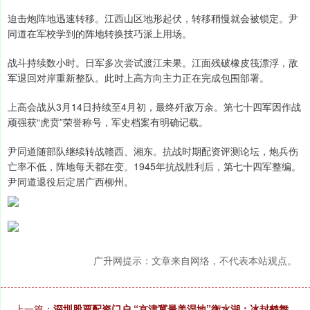
迫击炮阵地迅速转移。江西山区地形起伏，转移稍慢就会被锁定。尹
同道在军校学到的阵地转换技巧派上用场。
战斗持续数小时。日军多次尝试渡江未果。江面残破橡皮筏漂浮，敌
军退回对岸重新整队。此时上高方向主力正在完成包围部署。
上高会战从3月14日持续至4月初，最终歼敌万余。第七十四军因作战
顽强获“虎贲”荣誉称号，军史档案有明确记载。
尹同道随部队继续转战赣西、湘东。抗战时期配资评测论坛，炮兵伤
亡率不低，阵地每天都在变。1945年抗战胜利后，第七十四军整编。
尹同道退役后定居广西柳州。
广升网提示：文章来自网络，不代表本站观点。
上一篇：
深圳股票配资门户 “京津冀最美湿地”衡水湖：冰封鹤舞