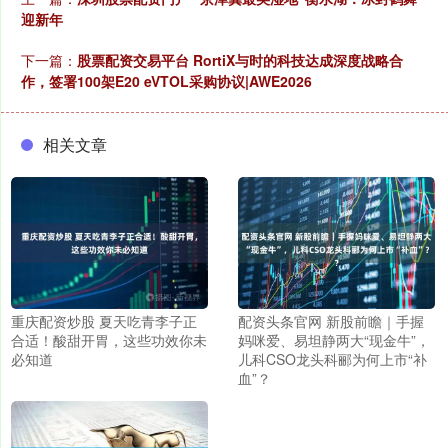
迎新年
下一篇：
股票配资交易平台 RortiX与时的科技达成深度战略合
作，签署100架E20 eVTOL采购协议|AWE2026
相关文章
重庆配资炒股 夏天吃青李子正
配资头条官网 新股前瞻｜手握
合适！酸甜开胃，这些功效你未
妈咪爱、易坦静两大“现金牛”，
必知道
儿科CSO龙头科郦为何上市“补
血”？