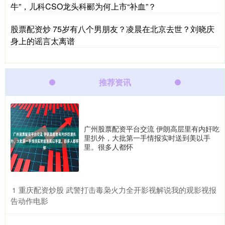
牛”，儿科CSO龙头科郦为何上市“补血”？
股票配资炒 75岁有八个男朋友？凌晨在北京去世？刘晓庆
身上的谣言太离谱
推荐资讯
广州股票配资平台交流 伊朗高层里有内奸吃
里扒外，大批第一手情报实时送到美以手
里。很多人都怀
​重庆配资炒股 武警打击毒枭火力全开影视解说我的观影视报
1
告动作电影