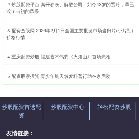
​炒股配资平台 离开春晚、解散公司，如今43岁的贾玲，早已
2
没了当初的风采
​配资查股网 2026年2月1日全国主要批发市场当归片(小片型)
3
价格行情
​重庆配资炒股 福建省木偶戏《火焰山》首场亮相
4
​配资股票投资 青少年航天筑梦科普行动在京启动
5
炒股配资首选配
炒股配资中心
轻松配资炒股
资
友情链接：