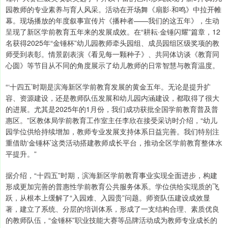
园教师的专业素养与育人风采。活动在开场舞《扇影·和鸣》中拉开帷
幕。现场播放的年度叙事宣传片《播种者——我们的这五年》，生动
呈现了新区学前教育五年来的发展成效。在“耕耘·金锤闪耀”篇章，12
名获得2025年“金锤杯”幼儿园教师牵头园组、成员园组区级奖项的教
师受到表彰。情景剧表演《看见每一颗种子》、共同体访谈《教育同
心圆》等节目从不同的角度展示了幼儿教师的日常智慧与教育温度。
“‘十四五’时期是滨海新区学前教育发展的黄金五年。无论是提升扩
容、资源建设，还是教师队伍发展和幼儿园内涵建设，都取得了很大
的进展。尤其是2025年的1月份，我们成功获批全国学前教育普及普
惠区。”区教体局学前教育工作室主任李欣在接受采访时介绍，“幼儿
园学位供给持续增加，教师专业发展支持体系日益完善。我们特别注
重借助‘金锤杯’这类活动搭建教师成长平台，推动全区学前教育整体水
平提升。”
据介绍，“十四五”时期，滨海新区学前教育事业实现全面进步，构建
形成更加完善的普惠性学前教育公共服务体系。学位供给实现质的飞
跃，从根本上缓解了“入园难、入园贵”问题。师资队伍建设成效显
著，建立了系统、分层的培训体系，形成了一支结构合理、素质优良
的教师队伍，“金锤杯”职业技能大赛等品牌活动成为教师专业成长的